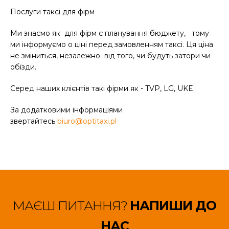
Послуги таксі для фірм
Ми знаємо як для фірм є планування бюджету, тому
ми інформуємо о ціні перед замовленням таксі. Ця ціна
не зміниться, незалежно від того, чи будуть затори чи
обїзди.
Серед наших клієнтів такі фірми як - TVP, LG, UKE
За додатковими інформаціями
звертайтесь
biuro@optitaxi.pl
МАЄШ ПИТАННЯ?
НАПИШИ ДО
НАС